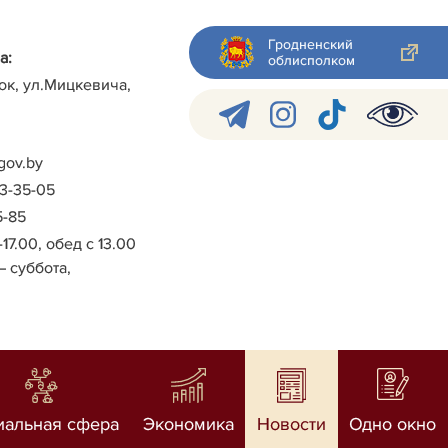
Гродненский
а:
облисполком
ок, ул.Мицкевича,
gov.by
-3-35-05
5-85
-17.00, обед с 13.00
– суббота,
иальная сфера
Экономика
Новости
Одно окно