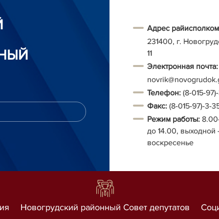
Й
Адрес райисполком
231400, г. Новогруд
НЫЙ
11
Электронная почта:
novrik@novogrudok.
Т
елефон:
(8-015-97)
Факс:
(8-015-97)-3-3
Режим работы:
8.00
до 14.00, выходной 
воскресенье
ия
Новогрудский районный Совет депутатов
Соц