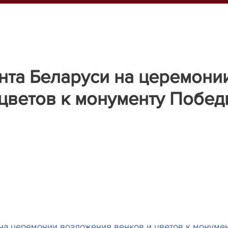
нта Беларуси на церемони
цветов к монументу Побе
на церемонии возложения венков и цветов к монуме