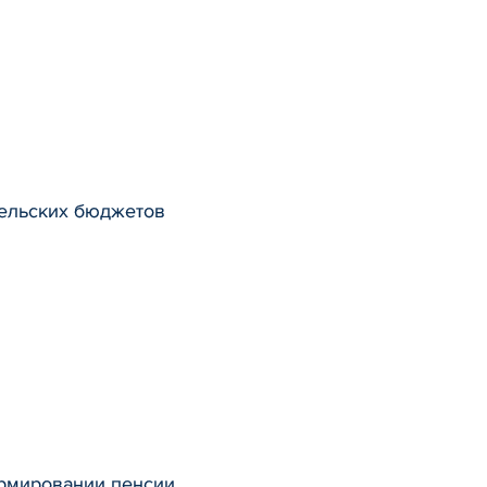
тельских бюджетов
ормировании пенсии