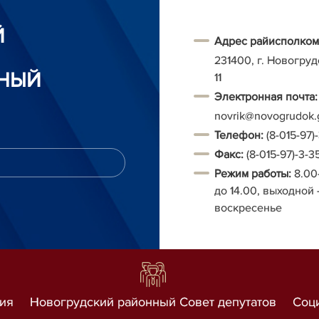
Й
Адрес райисполком
231400, г. Новогруд
НЫЙ
11
Электронная почта:
novrik@novogrudok.
Т
елефон:
(8-015-97)
Факс:
(8-015-97)-3-3
Режим работы:
8.00
до 14.00, выходной 
воскресенье
ия
Новогрудский районный Совет депутатов
Соц