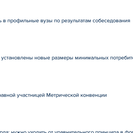
ь в профильные вузы по результатам собеседования
я установлены новые размеры минимальных потреби
равной участницей Метрической конвенции
рда: нужно уходить от уравнительного принципа в ф