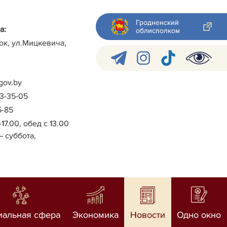
Гродненский
а:
облисполком
ок, ул.Мицкевича,
gov.by
-3-35-05
5-85
-17.00, обед с 13.00
– суббота,
иальная сфера
Экономика
Новости
Одно окно