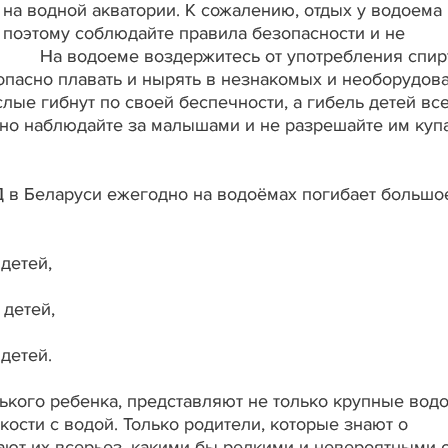
на водной акватории. К сожалению, отдых у водоема
 поэтому соблюдайте правила безопасности и не
й. На водоеме воздержитесь от употребления спир
 опасно плавать и нырять в незнакомых и необорудов
лые гибнут по своей беспечности, а гибель детей все
нно наблюдайте за малышами и не разрешайте им куп
в Беларуси ежегодно на водоёмах погибает большо
 детей,
 детей,
детей.
ького ребенка, представляют не только крупные вод
кости с водой. Только родители, которые знают о
ют их всерьез, какими бы редкими и невероятными 