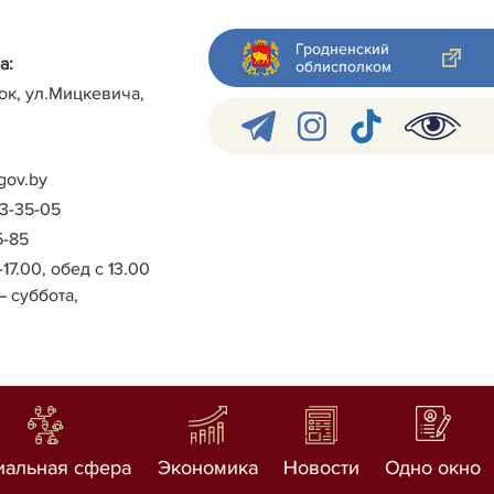
Гродненский
а:
облисполком
ок, ул.Мицкевича,
gov.by
-3-35-05
5-85
-17.00, обед с 13.00
– суббота,
иальная сфера
Экономика
Новости
Одно окно