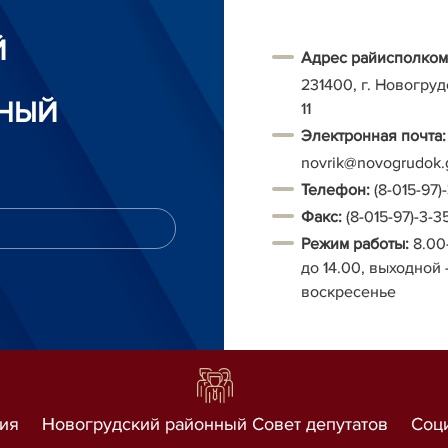
Й
Адрес райисполком
231400, г. Новогруд
НЫЙ
11
Электронная почта:
novrik@novogrudok.
Т
елефон:
(8-015-97)
Факс:
(8-015-97)-3-3
Режим работы:
8.00
до 14.00, выходной 
воскресенье
ия
Новогрудский районный Совет депутатов
Соц