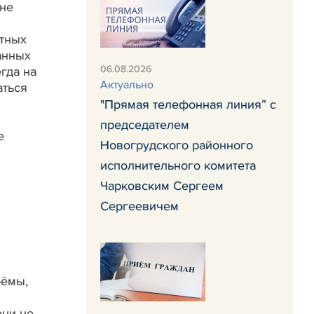
 не
тных
анных
06.08.2026
гда на
Актуально
аться
"Прямая телефонная линия” с
председателем
е
Новогрудского районного
исполнительного комитета
Чарковским Сергеем
Сергеевичем
оёмы,
они не