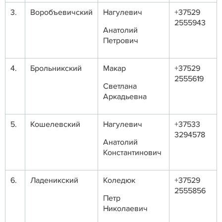
3.
Воробъевичский
Нагулевич
+37529
2555943
Анатолий
Петрович
4.
Брольникский
Макар
+37529
2555619
Светлана
Аркадьевна
5.
Кошелевский
Нагулевич
+37533
3294578
Анатолий
Константинович
6.
Ладеникский
Коледюк
+37529
2555856
Петр
Николаевич