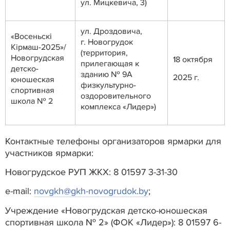
ул. Мицкевича, 3)
ул. Дроздовича,
«Восеньскi
г. Новогрудок
Кiрмаш-2025»/
(территория,
Новогрудская
18 октября
прилегающая к
детско-
зданию № 9А
2025 г.
юношеская
физкультурно-
спортивная
оздоровительного
школа № 2
комплекса «Лидер»)
Контактные телефоны организаторов ярмарки для
участников ярмарки:
Новогрудское РУП ЖКХ: 8 01597 3-31-30
e-mail:
novgkh@gkh-novogrudok.by
;
Учреждение «Новогрудская детско-юношеская
спортивная школа № 2» (ФОК «Лидер»): 8 01597 6-