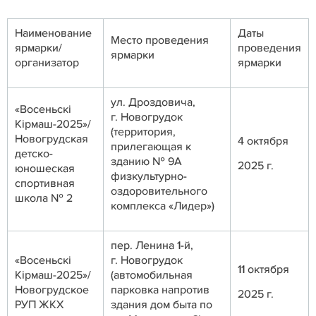
Наименование
Даты
Место проведения
ярмарки/
проведения
ярмарки
организатор
ярмарки
ул. Дроздовича,
«Восеньскi
г. Новогрудок
Кiрмаш-2025»/
(территория,
Новогрудская
4 октября
прилегающая к
детско-
зданию № 9А
2025 г.
юношеская
физкультурно-
спортивная
оздоровительного
школа № 2
комплекса «Лидер»)
пер. Ленина 1-й,
«Восеньскi
г. Новогрудок
11 октября
Кiрмаш-2025»/
(автомобильная
Новогрудское
парковка напротив
2025 г.
РУП ЖКХ
здания дом быта по