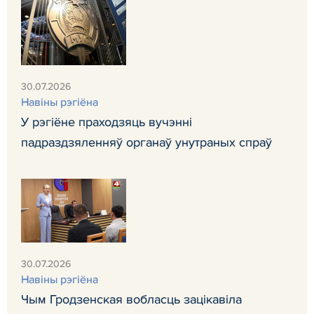
30.07.2026
Навiны рэгiёна
У рэгіёне праходзяць вучэнні
падраздзяленняў органаў унутраных спраў
30.07.2026
Навiны рэгiёна
Чым Гродзенская вобласць зацікавіла