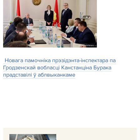
Новага памочніка прэзідэнта-інспектара па
Гродзенскай вобласці Канстанціна Бурака
прадставілі ў аблвыканкаме