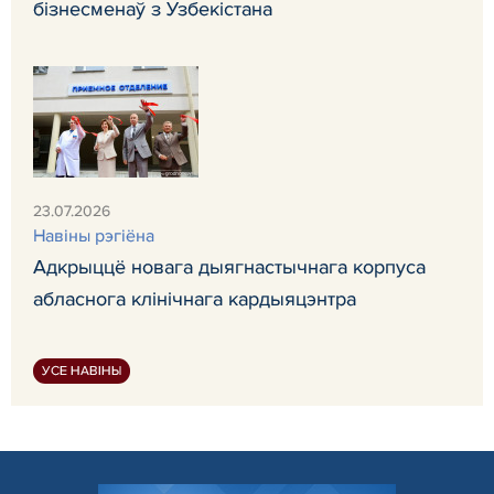
бізнесменаў з Узбекістана
23.07.2026
Навiны рэгiёна
Адкрыццё новага дыягнастычнага корпуса
абласнога клінічнага кардыяцэнтра
УСЕ НАВІНЫ