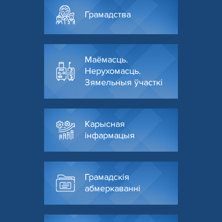
Грамадства
Маёмасць.
Нерухомасць.
Зямельныя ўчасткі
Карысная
інфармацыя
Грамадскія
абмеркаванні