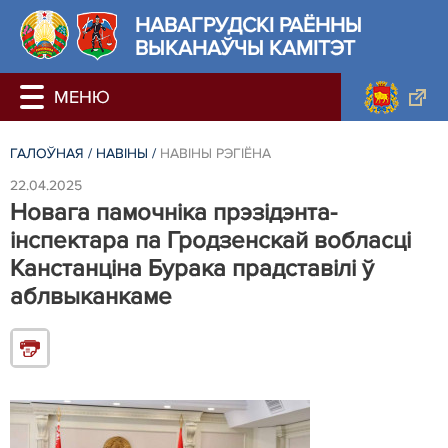
НАВАГРУДСКІ РАЁННЫ
ВЫКАНАЎЧЫ КАМІТЭТ
ГАЛОЎНАЯ
/
НАВIНЫ
/
НАВIНЫ РЭГIЁНА
22.04.2025
Новага памочніка прэзідэнта-
інспектара па Гродзенскай вобласці
Канстанціна Бурака прадставілі ў
аблвыканкаме