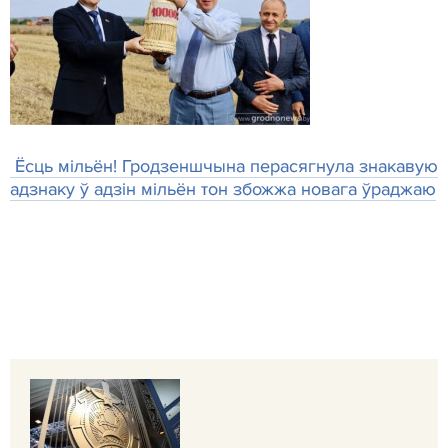
Ёсць мільён! Гродзеншчына перасягнула знакавую
адзнаку ў адзін мільён тон збожжа новага ўраджаю