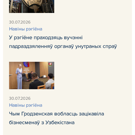
30.07.2026
Навiны рэгiёна
У рэгіёне праходзяць вучэнні
падраздзяленняў органаў унутраных спраў
30.07.2026
Навiны рэгiёна
Чым Гродзенская вобласць зацікавіла
бізнесменаў з Узбекістана