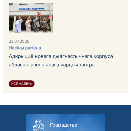
23.07.2026
Навiны рэгiёна
Адкрыццё новага дыягнастычнага корпуса
абласнога клінічнага кардыяцэнтра
УСЕ НАВІНЫ
Грамадства