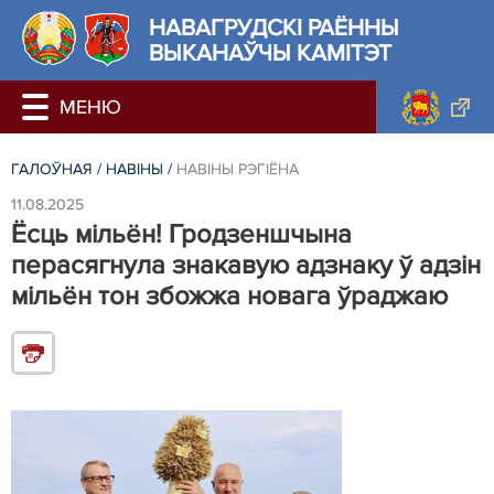
НАВАГРУДСКІ РАЁННЫ
ВЫКАНАЎЧЫ КАМІТЭТ
ГАЛОЎНАЯ
/
НАВIНЫ
/
НАВIНЫ РЭГIЁНА
11.08.2025
Ёсць мільён! Гродзеншчына
перасягнула знакавую адзнаку ў адзін
мільён тон збожжа новага ўраджаю