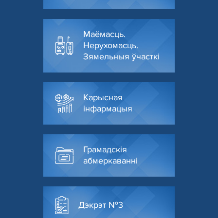
Маёмасць.
Нерухомасць.
Зямельныя ўчасткі
Карысная
інфармацыя
Грамадскія
абмеркаванні
Дэкрэт №3